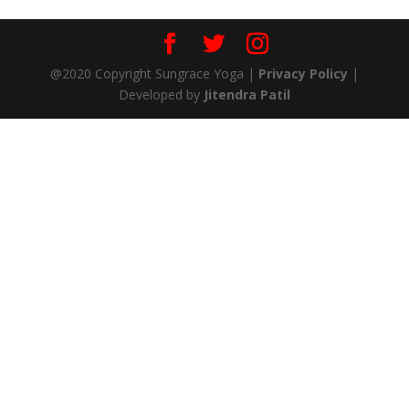
@2020 Copyright Sungrace Yoga |
Privacy Policy
|
Developed by
Jitendra Patil